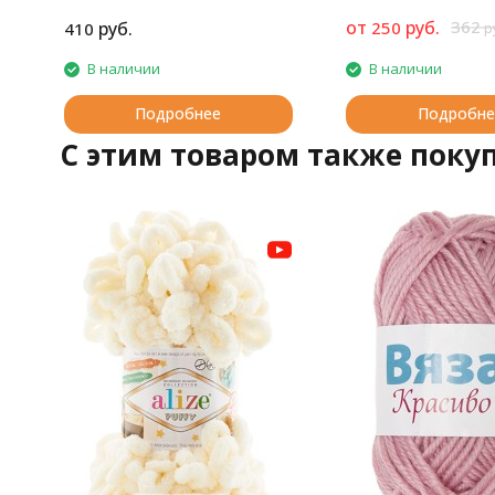
от
руб.
362
руб.
250
410
р
В наличии
В наличии
Подробнее
Подробне
C этим товаром также поку