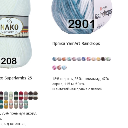
П
A
6
п
Пряжа YarnArt Raindrops
o Superlambs 25
18% шерсть, 35% полиамид, 47%
акрил, 115 м, 50 гр.
Фантазийная пряжа с легкой
распушенностью.
, 75% премиум акрил,
р.
я, однотонная,