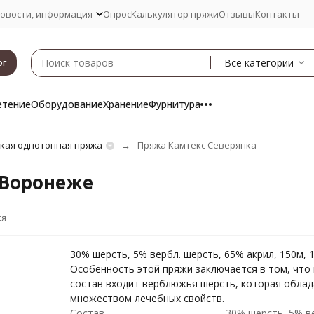
овости, информация
Опрос
Калькулятор пряжи
Отзывы
Контакты
Все категории
ог
етение
Оборудование
Хранение
Фурнитура
кая однотонная пряжа
Пряжа Камтекс Северянка
 Воронеже
ся
30% шерсть, 5% вербл. шерсть, 65% акрил, 150м, 1
Особенность этой пряжи заключается в том, что 
состав входит верблюжья шерсть, которая обла
множеством лечебных свойств.
Состав
30% шерсть, 5% в