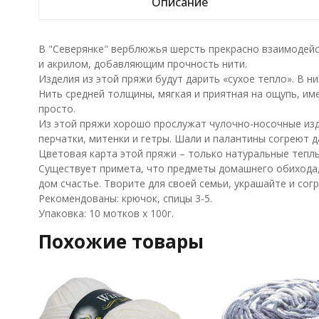
Описание
В "Северянке" верблюжья шерсть прекрасно взаимодейс
и акрилом, добавляющим прочность нити.
Изделия из этой пряжи будут дарить «сухое тепло». В н
Нить средней толщины, мягкая и приятная на ощупь, им
просто.
Из этой пряжи хорошо прослужат чулочно-носочные изд
перчатки, митенки и гетры. Шали и палантины согреют д
Цветовая карта этой пряжи – только натуральные теплы
Существует примета, что предметы домашнего обихода,
дом счастье. Творите для своей семьи, украшайте и сог
Рекомендованы: крючок, спицы 3-5.
Упаковка: 10 мотков х 100г.
Похожие товары