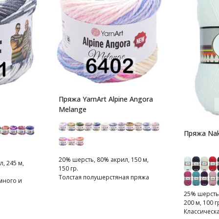
Пряжа YarnArt Alpine Angora
Melange
Пряжа Nak
20% шерсть, 80% акрил, 150 м,
, 245 м,
150 гр.
Толстая полушерстяная пряжа
много и
меланжевого крашения.
го цвета
25% шерсть
200 м, 100 г
Классическа