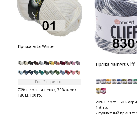
Пряжа Vita Winter
Пряжа YarnArt Cliff
Ещё 3 варианта
70% шерсть ягненка, 30% акрил,
180 м, 100 гр.
20% шерсть, 80% акрил
150 гр.
Двухцветный принт те
светлого оттенка одно