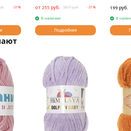
полушерстя
от
руб.
367
255
руб.
-31%
-31%
199
уб.
руб.
В наличии
В нали
е
Подробнее
пают