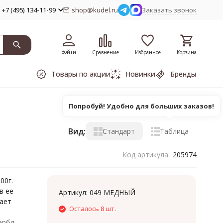
+7 (495) 134-11-99
shop@kudel.ru
Заказать звонок
Войти
Сравнение
Избранное
Корзина
Товары по акции
Новинки
Бренды
Попробуй! Удобно для больших заказов!
Вид:
Стандарт
Таблица
Код артикула:
205974
00г.
в ее
Артикул:
049 МЕДНЫЙ
дает
Осталось 8 шт.
ербл.