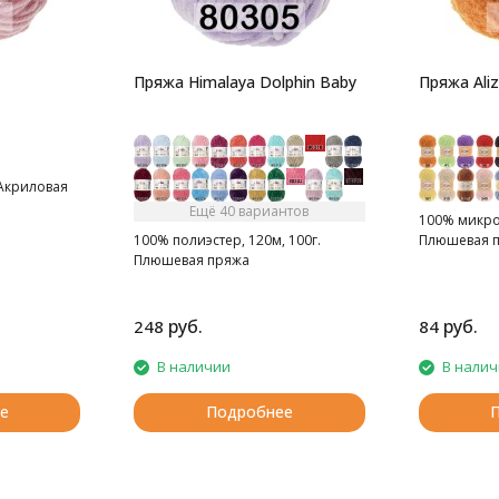
Пряжа Himalaya Dolphin Baby
Пряжа Aliz
 Акриловая
Ещё 40 вариантов
100% микроп
100% полиэстер, 120м, 100г.
Плюшевая п
Плюшевая пряжа
руб.
руб.
248
84
В наличии
В нали
е
Подробнее