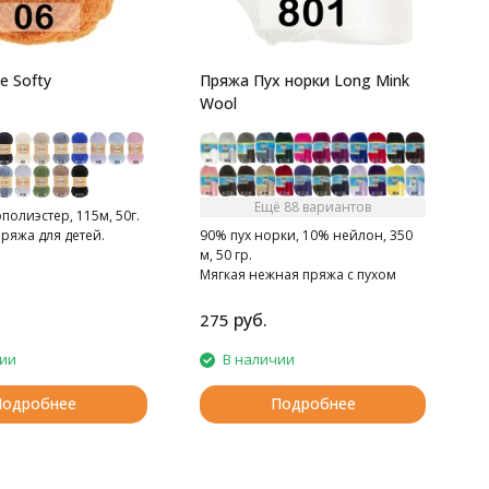
e Softy
Пряжа Пух норки Long Mink
Wool
Ещё 88 вариантов
олиэстер, 115м, 50г.
ряжа для детей.
90% пух норки, 10% нейлон, 350
м, 50 гр.
Мягкая нежная пряжа с пухом
норки.
руб.
275
2
чии
В наличии
Подробнее
Подробнее