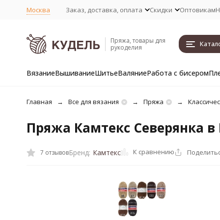
Москва
Заказ, доставка, оплата
Скидки
Оптовикам
Н
Пряжа, товары для
Катал
рукоделия
Вязание
Вышивание
Шитье
Валяние
Работа с бисером
Пл
Главная
Все для вязания
Пряжа
Классичес
Пряжа Камтекс Северянка в
К сравнению
Поделить
Бренд:
Камтекс
7 отзывов