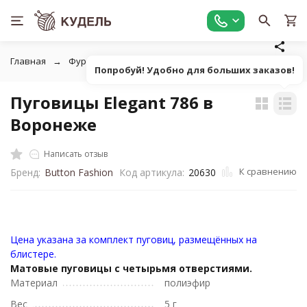
Главная
Фурнитура для рукоделия
Пуговицы
Пуговиц
Попробуй! Удобно для больших заказов!
Пуговицы Elegant 786 в
Воронеже
Написать отзыв
К сравнению
Бренд:
Button Fashion
Код артикула:
20630
Цена указана за комплект пуговиц, размещённых на
блистере.
Матовые пуговицы с четырьмя отверстиями.
Материал
полиэфир
Вес
5 г