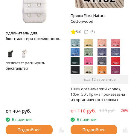
Пряжа Fibra Natura
Cottonwood
5.0
(5)
Удлинитель для
бюстгальтера с силиконовой
вставкой
позволяет расширить
бюстгальтер
Ещё 12 вариантов
100% органический хлопок,
105м, 50г. Пряжа произведена
из органического хлопка с
использованием экологичных
от
руб.
149
от
руб.
110
404
красителей
-26%
руб.
В наличии
В наличии
Подробнее
Подробнее