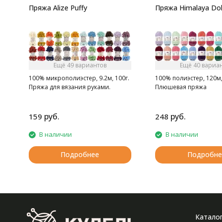
Пряжа Alize Puffy
Пряжа Himalaya Dol
Ещё 49 вариантов
Ещё 40 вариа
100% микрополиэстер, 9.2м, 100г.
100% полиэстер, 120м,
Пряжа для вязания руками.
Плюшевая пряжа
руб.
руб.
159
248
В наличии
В наличии
Подробнее
Подробне
Катало