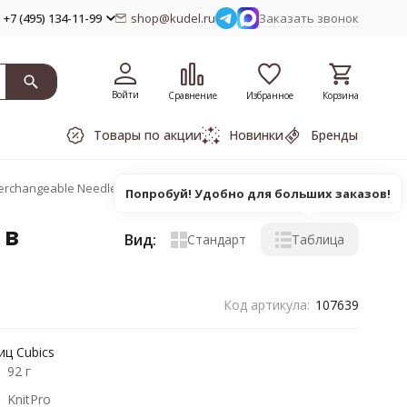
+7 (495) 134-11-99
shop@kudel.ru
Заказать звонок
Войти
Сравнение
Избранное
Корзина
Товары по акции
Новинки
Бренды
terchangeable Needle Set съемных спиц Cubics
Попробуй! Удобно для больших заказов!
 в
Вид:
Стандарт
Таблица
Код артикула:
107639
иц Cubics
92 г
KnitPro