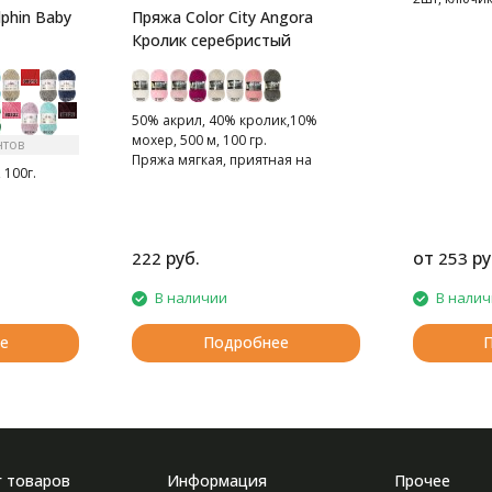
phin Baby
Пряжа Color City Angora
Кролик серебристый
50% акрил, 40% кролик,10%
мохер, 500 м, 100 гр.
нтов
Пряжа мягкая, приятная на
 100г.
ощупь.
руб.
от
ру
222
253
В наличии
В нали
е
Подробнее
г товаров
Информация
Прочее