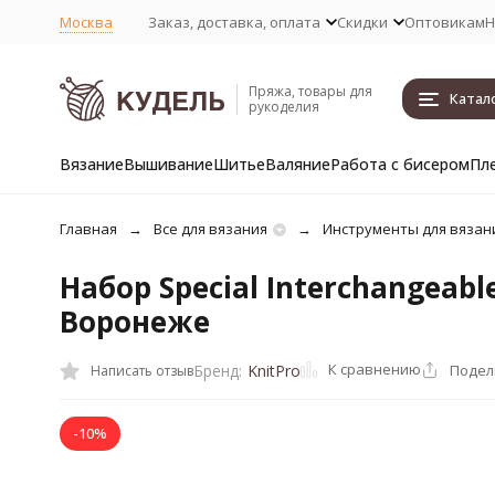
Москва
Заказ, доставка, оплата
Скидки
Оптовикам
Н
Пряжа, товары для
Катал
рукоделия
Вязание
Вышивание
Шитье
Валяние
Работа с бисером
Пл
Главная
Все для вязания
Инструменты для вязан
Набор Special Interchangeabl
Воронеже
К сравнению
Подел
Бренд:
KnitPro
Написать отзыв
-10%