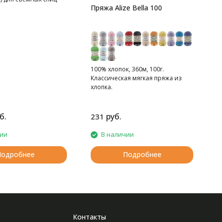
Пряжа Alize Bella 100
100% хлопок, 360м, 100г.
Классическая мягкая пряжа из
хлопка.
б.
руб.
231
8
чии
В наличии
Подробнее
Подробнее
Контакты