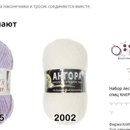
а наконечники и тросик соединяются вместе.
пают
Набор лес
спиц KnitP
Фирма KnitP
2шт, ключик