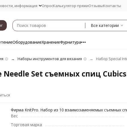
овости, информация
Опрос
Калькулятор пряжи
Отзывы
Контакты
Все категории
ог
етение
Оборудование
Хранение
Фурнитура
ия
Наборы инструментов для вязания
Набор Special In
e Needle Set съемных спиц Cubics
иться
Фирма KnitPro. Набор из 10 взаимозаменяемых съемных сп
Вес
Торговая марка