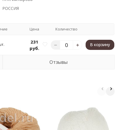
РОССИЯ
ичие
Цена
Количество
231
шт.
В корзину
руб.
Отзывы
П