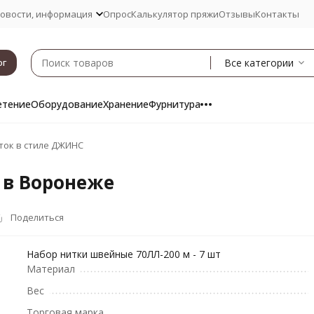
овости, информация
Опрос
Калькулятор пряжи
Отзывы
Контакты
Все категории
ог
етение
Оборудование
Хранение
Фурнитура
ток в стиле ДЖИНС
 в Воронеже
Поделиться
Набор нитки швейные 70ЛЛ-200 м - 7 шт
Материал
Вес
Торговая марка