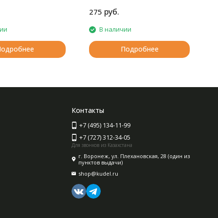
норки.
руб.
275
1
чии
В наличии
Подробнее
Подробнее
Контакты
+7 (495) 134-11-99
+7 (727) 312-34-05
Для звонков из Казахстана
г. Воронеж, ул. Плехановская, 28 (один из
пунктов выдачи)
shop@kudel.ru