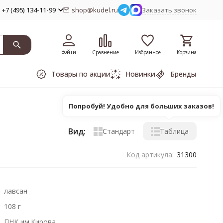
+7 (495) 134-11-99
shop@kudel.ru
Заказать звонок
Войти
Сравнение
Избранное
Корзина
Товары по акции
Новинки
Бренды
Попробуй! Удобно для больших заказов!
Вид:
Стандарт
Таблица
Код артикула:
31300
лавсан
108 г
ПНК им.Кирова