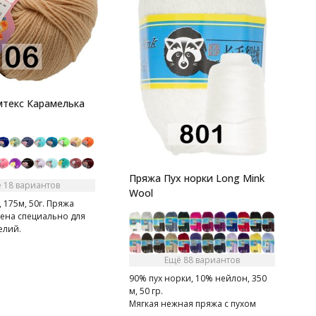
В
1
текс Карамелька
д
Пряжа Пух норки Long Mink
 18 вариантов
Wool
 175м, 50г. Пряжа
ена специально для
елий.
Ещё 88 вариантов
90% пух норки, 10% нейлон, 350
м, 50 гр.
Мягкая нежная пряжа с пухом