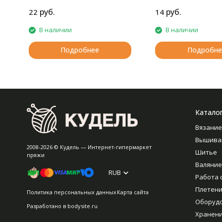
- при швейно-клеевом
скреплении книг в типографии
руб.
руб.
22
14
В наличии
В наличии
Подробнее
Подробне
Катало
Вязание
Вышива
2008-2026 © Кудель — Интернет-гипермаркет
Шитье
пряжи
Валяние
RUB
Работа 
Плетен
Политика персональных данных
Карта сайта
Оборуд
Разработано в
bodysite.ru
Хранен