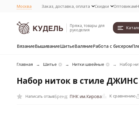
Москва
Заказ, доставка, оплата
Скидки
Оптовикам
Н
Пряжа, товары для
Катал
рукоделия
Вязание
Вышивание
Шитье
Валяние
Работа с бисером
Пл
Главная
Шитье
Нитки швейные
Набор ни
Набор ниток в стиле ДЖИНС
К сравнению
Бренд:
ПНК им.Кирова
Написать отзыв