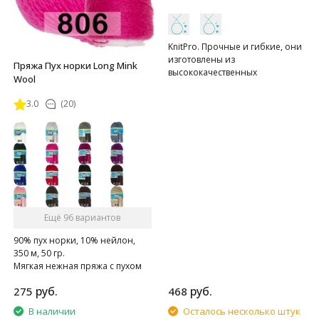
KnitPro. Прочные и гибкие, они
изготовлены из
Пряжа Пух норки Long Mink
высококачественных
Wool
материалов.
3.0
(20)
Ещё 96 вариантов
90% пух норки, 10% нейлон,
350 м, 50 гр.
Мягкая нежная пряжа с пухом
норки.
руб.
руб.
275
468
В наличии
Осталось несколько штук