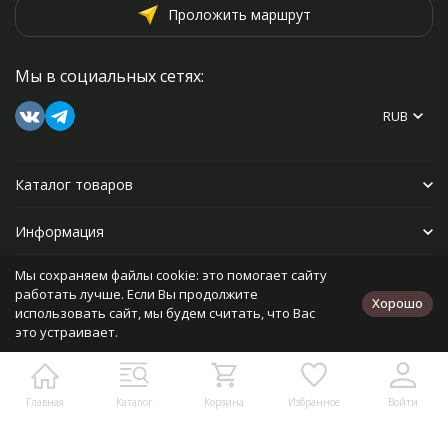
Проложить маршрут
Мы в социальных сетях:
RUB
Каталог товаров
Информация
Мы сохраняем файлы cookie: это помогает сайту
Прочее
работать лучше. Если Вы продолжите
Хорошо
использовать сайт, мы будем считать, что Вас
это устраивает.
Политика персональных данных
Карта сайта
Разработано в
bodysite.ru
Главная
Каталог
Корзина
Избранное
Войти