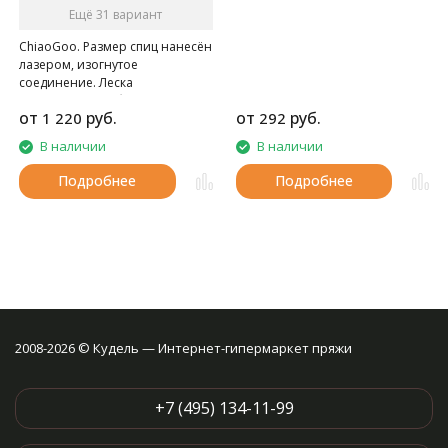
Ещё 31 вариант
ChiaoGoo. Размер спиц нанесён
лазером, изогнутое
соединение. Леска
представляет собой
от
руб.
от
руб.
1 220
292
металлический трос, обтянутый
нейлоном. Кончики
В наличии
В наличии
стандартные, спицы с изгибом.
Такая форма соединения
Подробнее
Подробнее
повторяет изгиб руки, поэтому
процесс вязания становится
более удобным.
Внимание: Длина лески
считается от кончика до
кончика спиц
2008-2026 © Кудель — Интернет-гипермаркет пряжи
+7 (495) 134-11-99