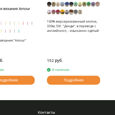
я вязания Amour
100% мерсеризованный хлопок,
330м, 50г. "Денди", в переводе с
английского, - изысканно одетый
светский человек.
Изделия из этой пряжи
 вязания "Amour"
действительно выглядят
изысканно и элегантно.
Тончайшая хлопковая ниточка
нежна и легка как перышко.
б.
руб.
152
чии
В наличии
Подробнее
Подробнее
Контакты