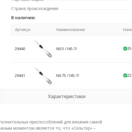
Страна происхождения
В наличии:
Артикул
Наименование
Нал
35
29440
N0.5 /145-7/
22
29441
N0.75 /145-7/
Характеристики
ополнительных приспособлений для вязания самой
ажным моментом является то, что «Сельтер» –