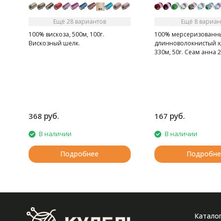
Ещё 28 вариантов
Ещё 8 вариан
100% вискоза, 500м, 100г.
100% мерсеризованн
Вискозный шелк.
длинноволокнистый х
330м, 50г. Сеам анна 2
Высококачественная 
египетского длиннов
хлопка. Рекомендова
спицы 1-2
руб.
руб.
368
167
В наличии
В наличии
Подробнее
Подробне
Катало