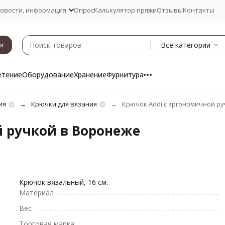
овости, информация
Опрос
Калькулятор пряжи
Отзывы
Контакты
Все категории
ог
етение
Оборудование
Хранение
Фурнитура
ия
Крючки для вязания
Крючок Addi с эргономичной р
й ручкой в Воронеже
Крючок вязальный, 16 см.
Материал
Вес
Торговая марка