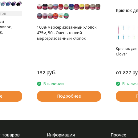
Крючок дл
тов
ый
лопок,
100% мерсеризованный хлопок,
0.
475м, 50г. Очень тонкий
пряжа из
мерсеризованный хлопок.
олоконного
Крючок для
ны крючок и
Clover
руб.
от
ру
132
827
В наличии
В нали
е
Подробнее
г товаров
Информация
Прочее