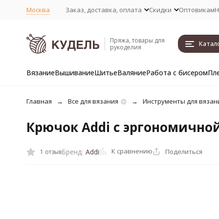
Москва
Заказ, доставка, оплата
Скидки
Оптовикам
Н
Пряжа, товары для
Катал
рукоделия
Вязание
Вышивание
Шитье
Валяние
Работа с бисером
Пл
Главная
Все для вязания
Инструменты для вязан
Крючок Addi с эргономично
К сравнению
Поделиться
Бренд:
Addi
1 отзыв