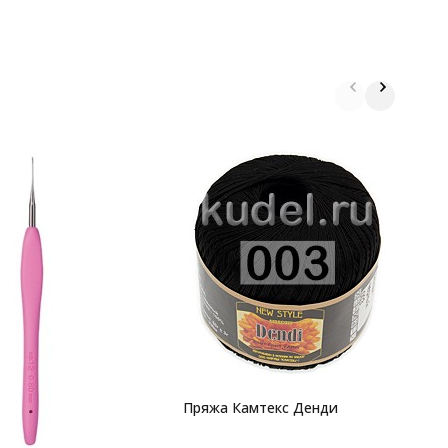
П
1
2
м
х
Пряжа Камтекс Денди