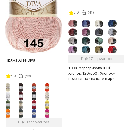
5.0
(41)
Ещё 17 вариантов
Пряжа Alize Diva
100% мерсеризованный
хлопок, 120м, 50г. Хлопок -
5.0
(86)
признанное во всем мире
классическое сырье для
производства летнего
трикотажа.
Ещё 38 вариантов