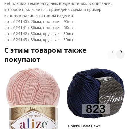
небольших температурных воздействиях. В описании,
которое прилагается, приведена схема и пример
использования в готовом изделии.
арт. 624140 d26мм, плоские – 95шт.
арт. 624141 d36мм, плоские – 50шт.
арт. 624142 d30мм, круглые – 30шт.
арт. 624143 d39мм, круглые – 30шт.
C этим товаром также
покупают
Пряжа Сеам Hawai