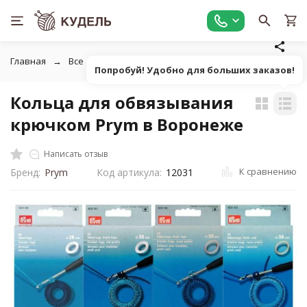
Главная
Все для вязания
Аксессуары для вязания
Кол
Попробуй! Удобно для больших заказов!
Кольца для обвязывания
крючком Prym в Воронеже
Написать отзыв
К сравнению
Бренд:
Prym
Код артикула:
12031