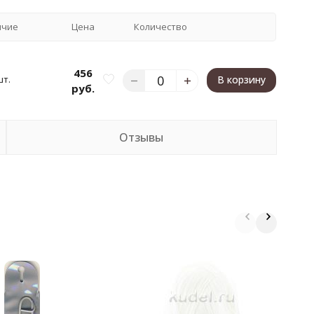
ичие
Цена
Количество
456
шт.
В корзину
руб.
Отзывы
К