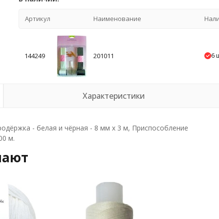
Артикул
Наименование
Нал
6 
144249
201011
Характеристики
одёржка - белая и чёрная - 8 мм х 3 м, Приспособление
00 м.
пают