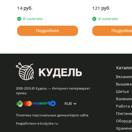
руб.
руб.
14
121
В наличии
В наличии
Подробнее
Подробне
Катало
Вязание
Вышива
2008-2026 © Кудель — Интернет-гипермаркет
Шитье
пряжи
Валяние
RUB
Работа 
Плетен
Политика персональных данных
Карта сайта
Оборуд
Разработано в
bodysite.ru
Хранен