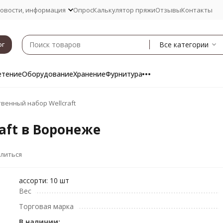
овости, информация
Опрос
Калькулятор пряжи
Отзывы
Контакты
Все категории
ог
етение
Оборудование
Хранение
Фурнитура
венный набор Wellcraft
aft в Воронеже
литься
ассорти: 10 шт
Вес
Торговая марка
В наличии: