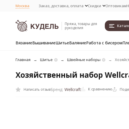
Москва
Заказ, доставка, оплата
Скидки
Оптовикам
Н
Пряжа, товары для
Катал
рукоделия
Вязание
Вышивание
Шитье
Валяние
Работа с бисером
Пл
Главная
Шитье
Швейные наборы
Хозяйст
Хозяйственный набор Wellcr
К сравнению
Поде
Бренд:
Wellcraft
Написать отзыв