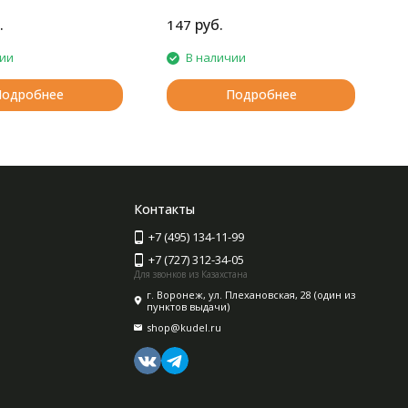
.
руб.
147
2
чии
В наличии
Подробнее
Подробнее
Контакты
+7 (495) 134-11-99
+7 (727) 312-34-05
Для звонков из Казахстана
г. Воронеж, ул. Плехановская, 28 (один из
пунктов выдачи)
shop@kudel.ru