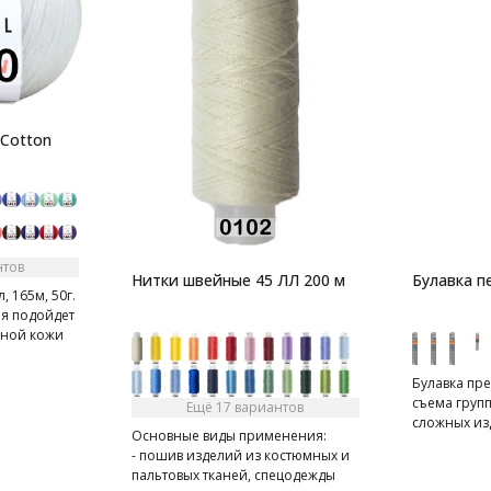
 Cotton
нтов
Нитки швейные 45 ЛЛ 200 м
Булавка п
, 165м, 50г.
ая подойдет
ьной кожи
Булавка пр
съема груп
Ещё 17 вариантов
сложных из
Основные виды применения:
- пошив изделий из костюмных и
пальтовых тканей, спецодежды