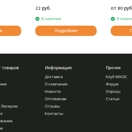
- при швейно-клеевом
скреплении книг в типографии
руб.
от
руб
22
80
В наличии
В нали
е
Подробнее
г товаров
Информация
Прочее
Доставка
Клуб MAGIC
ние
О компании
Форум
Новости
Опросы
Оптовикам
Статьи
с бисером
Отзывы
ие
Контакты
ование
ие