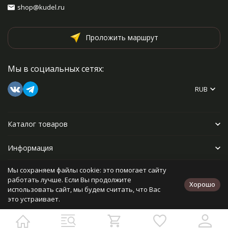
shop@kudel.ru
Проложить маршрут
Мы в социальных сетях:
RUB
Каталог товаров
Информация
Мы сохраняем файлы cookie: это помогает сайту
Прочее
работать лучше. Если Вы продолжите
Хорошо
использовать сайт, мы будем считать, что Вас
это устраивает.
Политика персональных данных
Карта сайта
Разработано в
bodysite.ru