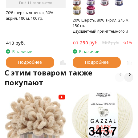
Ещё 11 вариантов
70% шерсть ягненка, 30%
акрил, 180 м, 100 гр.
20% шерсть, 80% акрил, 245 м,
150 гр.
Двухцветный принт темного и
светлого оттенка одного цвета
от
руб.
362
руб.
250
410
-31%
руб.
В наличии
В наличии
Подробнее
Подробнее
C этим товаром также
покупают