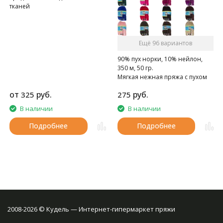
тканей
Ещё 96 вариантов
90% пух норки, 10% нейлон,
350 м, 50 гр.
Мягкая нежная пряжа с пухом
норки.
от
руб.
руб.
325
275
В наличии
В наличии
Подробнее
Подробнее
2008-2026 © Кудель — Интернет-гипермаркет пряжи