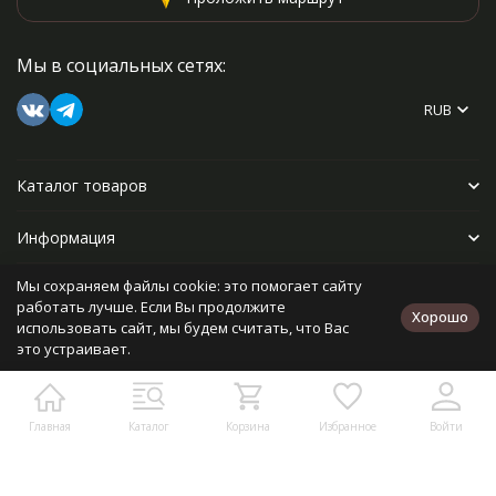
Мы в социальных сетях:
RUB
Каталог товаров
Информация
Мы сохраняем файлы cookie: это помогает сайту
Прочее
работать лучше. Если Вы продолжите
Хорошо
использовать сайт, мы будем считать, что Вас
это устраивает.
Политика персональных данных
Карта сайта
Разработано в
bodysite.ru
Главная
Каталог
Корзина
Избранное
Войти