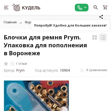
Главная
Фурнитура для рукоделия
Кнопки, блочки
Бл
Попробуй! Удобно для больших заказов!
Блочки для ремня Prym.
Упаковка для пополнения
в Воронеже
1 отзыв
К сравнению
Бренд:
Prym
Код артикула:
10904