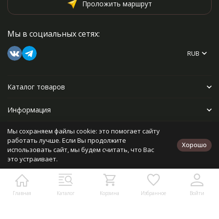
Проложить маршрут
Мы в социальных сетях:
RUB
Каталог товаров
Информация
Мы сохраняем файлы cookie: это помогает сайту
Прочее
работать лучше. Если Вы продолжите
Хорошо
использовать сайт, мы будем считать, что Вас
это устраивает.
Политика персональных данных
Карта сайта
Разработано в
bodysite.ru
Главная
Каталог
Корзина
Избранное
Войти